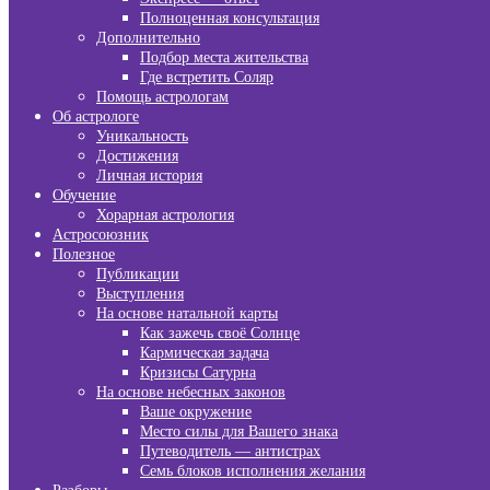
Полноценная консультация
Дополнительно
Подбор места жительства
Где встретить Соляр
Помощь астрологам
Об астрологе
Уникальность
Достижения
Личная история
Обучение
Хорарная астрология
Астросоюзник
Полезное
Публикации
Выступления
На основе натальной карты
Как зажечь своё Солнце
Кармическая задача
Кризисы Сатурна
На основе небесных законов
Ваше окружение
Место силы для Вашего знака
Путеводитель — антистрах
Семь блоков исполнения желания