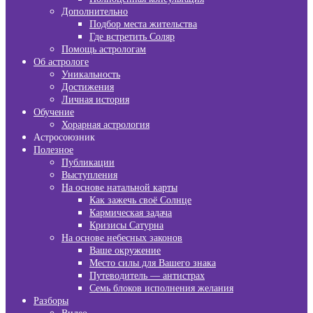
Дополнительно
Подбор места жительства
Где встретить Соляр
Помощь астрологам
Об астрологе
Уникальность
Достижения
Личная история
Обучение
Хорарная астрология
Астросоюзник
Полезное
Публикации
Выступления
На основе натальной карты
Как зажечь своё Солнце
Кармическая задача
Кризисы Сатурна
На основе небесных законов
Ваше окружение
Место силы для Вашего знака
Путеводитель — антистрах
Семь блоков исполнения желания
Разборы