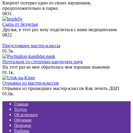
Кверент потерял один из своих наушников,
предположительно в парке.
0
831
Сыпь от безделья
Друзья, в этот раз хочу поделиться с вами медицинским
0
822
Предстоящие мастер-классы
0
1.5к.
Почтальон со степенью кандидата наук
На этот раз ко мне обратилась моя хорошая знакомая
0
1.1к.
Отрывки из мастер-классов
Отрывки из прошедших мастер-классов Как лечить ДЦП
0
1.6к.
Главная
Услуги
Об астрологе
Обучение
Полезное
Разборы