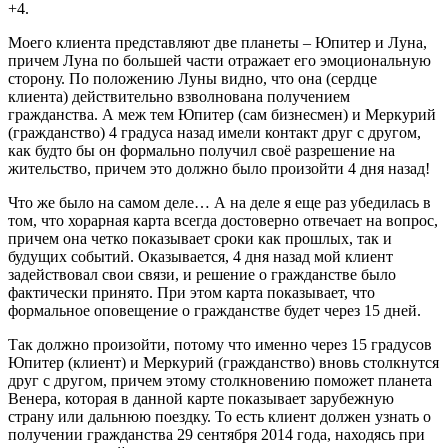
+4.
Моего клиента представляют две планеты – Юпитер и Луна,
причем Луна по большей части отражает его эмоциональную
сторону. По положению Луны видно, что она (сердце
клиента) действительно взволнована получением
гражданства. А меж тем Юпитер (сам бизнесмен) и Меркурий
(гражданство) 4 градуса назад имели контакт друг с другом,
как будто бы он формально получил своё разрешение на
жительство, причем это должно было произойти 4 дня назад!
Что же было на самом деле… А на деле я еще раз убедилась в
том, что хорарная карта всегда достоверно отвечает на вопрос,
причем она четко показывает сроки как прошлых, так и
будущих событий. Оказывается, 4 дня назад мой клиент
задействовал свои связи, и решение о гражданстве было
фактически принято. При этом карта показывает, что
формальное оповещение о гражданстве будет через 15 дней.
Так должно произойти, потому что именно через 15 градусов
Юпитер (клиент) и Меркурий (гражданство) вновь столкнутся
друг с другом, причем этому столкновению поможет планета
Венера, которая в данной карте показывает зарубежную
страну или дальнюю поездку. То есть клиент должен узнать о
получении гражданства 29 сентября 2014 года, находясь при