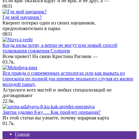
Если враг оказался вдруг и не враг, и не друг, а —
0
631
Где мой наушник?
Кверент потерял один из своих наушников,
предположительно в парке.
0
831
Когда низы хотят, а верхи не могут или новый способ
толкования сожжения Солнцем
Всем привет! На связи Кристина Раговик —
0
3.7к.
Вся правда о современных астрологах или как выжать из
гороскопа по полной (на примере реального случая из жизни
молодой пары).
Астрологи всех мастей и любых специализаций не
договаривают
2
2.9к.
Завтра удаляю 8-ку…. Как пройдет операция?
Из этой статьи вы узнаете, почему хорарная карта
0
1.7к.
Главная