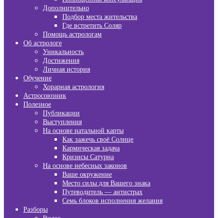
Дополнительно
Подбор места жительства
Где встретить Соляр
Помощь астрологам
Об астрологе
Уникальность
Достижения
Личная история
Обучение
Хорарная астрология
Астросоюзник
Полезное
Публикации
Выступления
На основе натальной карты
Как зажечь своё Солнце
Кармическая задача
Кризисы Сатурна
На основе небесных законов
Ваше окружение
Место силы для Вашего знака
Путеводитель — антистрах
Семь блоков исполнения желания
Разборы