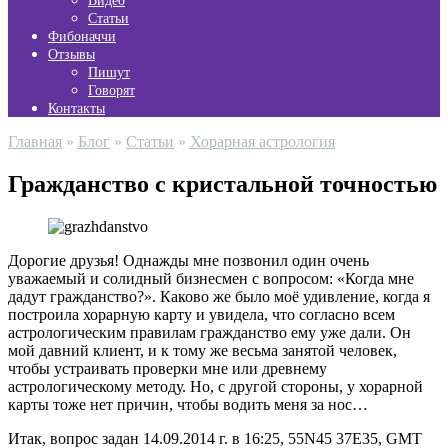
Видео
Статьи
Фибоначчи
Отзывы
Пишут
Говорят
Контакты
Главная
»
Блог
»
Статьи
»
Хорарная астрология
Гражданство с кристальной точностью
Дорогие друзья! Однажды мне позвонил один очень
уважаемый и солидный бизнесмен с вопросом: «Когда мне
дадут гражданство?». Каково же было моё удивление, когда я
построила хорарную карту и увидела, что согласно всем
астрологическим правилам гражданство ему уже дали. Он
мой давний клиент, и к тому же весьма занятой человек,
чтобы устраивать проверки мне или древнему
астрологическому методу. Но, с другой стороны, у хорарной
карты тоже нет причин, чтобы водить меня за нос…
Итак, вопрос задан 14.09.2014 г. в 16:25, 55N45 37E35, GMT