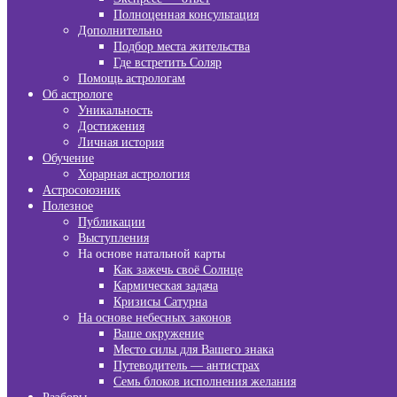
Полноценная консультация
Дополнительно
Подбор места жительства
Где встретить Соляр
Помощь астрологам
Об астрологе
Уникальность
Достижения
Личная история
Обучение
Хорарная астрология
Астросоюзник
Полезное
Публикации
Выступления
На основе натальной карты
Как зажечь своё Солнце
Кармическая задача
Кризисы Сатурна
На основе небесных законов
Ваше окружение
Место силы для Вашего знака
Путеводитель — антистрах
Семь блоков исполнения желания