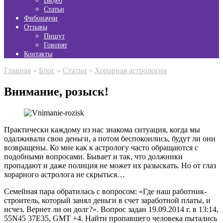
Видео
Статьи
Фибоначчи
Отзывы
Пишут
Говорят
Контакты
Главная
»
Блог
»
Статьи
»
Хорарная астрология
Внимание, розыск!
Практически каждому из нас знакома ситуация, когда мы
одалживали свои деньги, а потом беспокоились, будут ли они
возвращены. Ко мне как к астрологу часто обращаются с
подобными вопросами. Бывает и так, что должники
пропадают и даже полиция не может их разыскать. Но от глаз
хорарного астролога не скрыться…
Семейная пара обратилась с вопросом: «Где наш работник-
строитель, который занял деньги в счет заработной платы, и
исчез. Вернет ли он долг?». Вопрос задан 19.09.2014 г. в 13:14,
55N45 37E35, GMT +4. Найти пропавшего человека пытались