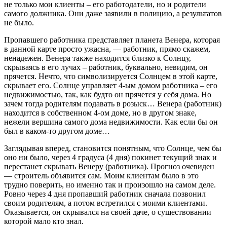
не только мои клиенты – его работодатели, но и родители
самого должника. Они даже заявили в полицию, а результатов
не было.
Пропавшего работника представляет планета Венера, которая
в данной карте просто ужасна, — работник, прямо скажем,
ненадежен. Венера также находится близко к Солнцу,
скрываясь в его лучах – работник, буквально, невидим, он
прячется. Нечто, что символизируется Солнцем в этой карте,
скрывает его. Солнце управляет 4-ым домом работника – его
недвижимостью, так, как будто он прячется у себя дома. Но
зачем тогда родителям подавать в розыск… Венера (работник)
находится в собственном 4-ом доме, но в другом знаке,
нежели вершина самого дома недвижимости. Как если бы он
был в каком-то другом доме…
Заглядывая вперед, становится понятным, что Солнце, чем бы
оно ни было, через 4 градуса (4 дня) покинет текущий знак и
перестанет скрывать Венеру (работника). Прогноз очевиден
— строитель объявится сам. Моим клиентам было в это
трудно поверить, но именно так и произошло на самом деле.
Ровно через 4 дня пропавший работник сначала позвонил
своим родителям, а потом встретился с моими клиентами.
Оказывается, он скрывался на своей даче, о существовании
которой мало кто знал.