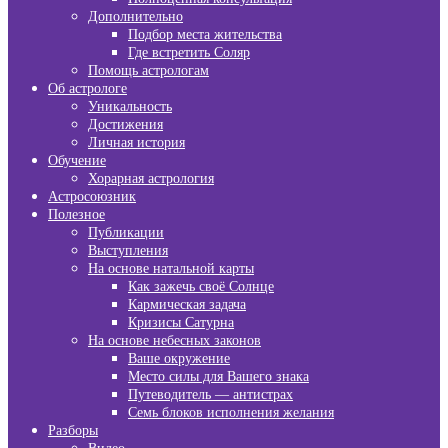
Дополнительно
Подбор места жительства
Где встретить Соляр
Помощь астрологам
Об астрологе
Уникальность
Достижения
Личная история
Обучение
Хорарная астрология
Астросоюзник
Полезное
Публикации
Выступления
На основе натальной карты
Как зажечь своё Солнце
Кармическая задача
Кризисы Сатурна
На основе небесных законов
Ваше окружение
Место силы для Вашего знака
Путеводитель — антистрах
Семь блоков исполнения желания
Разборы