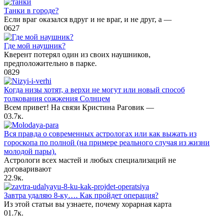
Танки в городе?
Если враг оказался вдруг и не враг, и не друг, а —
0
627
Где мой наушник?
Кверент потерял один из своих наушников,
предположительно в парке.
0
829
Когда низы хотят, а верхи не могут или новый способ
толкования сожжения Солнцем
Всем привет! На связи Кристина Раговик —
0
3.7к.
Вся правда о современных астрологах или как выжать из
гороскопа по полной (на примере реального случая из жизни
молодой пары).
Астрологи всех мастей и любых специализаций не
договаривают
2
2.9к.
Завтра удаляю 8-ку…. Как пройдет операция?
Из этой статьи вы узнаете, почему хорарная карта
0
1.7к.