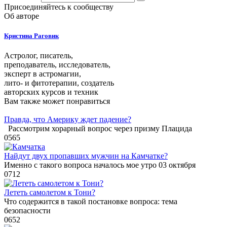
Присоединяйтесь к сообществу
Об авторе
Кристина Раговик
Астролог, писатель,
преподаватель, исследователь,
эксперт в астромагии,
лито- и фитотерапии, создатель
авторских курсов и техник
Вам также может понравиться
Правда, что Америку ждет падение?
Рассмотрим хорарный вопрос через призму Плацида
0
565
Найдут двух пропавших мужчин на Камчатке?
Именно с такого вопроса началось мое утро 03 октября
0
712
Лететь самолетом к Тони?
Что содержится в такой постановке вопроса: тема
безопасности
0
652