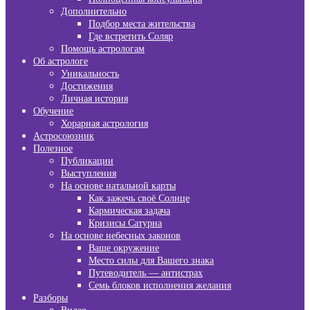
Дополнительно
Подбор места жительства
Где встретить Соляр
Помощь астрологам
Об астрологе
Уникальность
Достижения
Личная история
Обучение
Хорарная астрология
Астросоюзник
Полезное
Публикации
Выступления
На основе натальной карты
Как зажечь своё Солнце
Кармическая задача
Кризисы Сатурна
На основе небесных законов
Ваше окружение
Место силы для Вашего знака
Путеводитель — антистрах
Семь блоков исполнения желания
Разборы