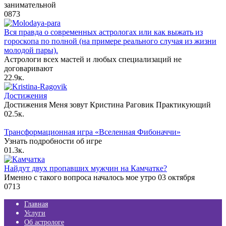
занимательной
0
873
Вся правда о современных астрологах или как выжать из
гороскопа по полной (на примере реального случая из жизни
молодой пары).
Астрологи всех мастей и любых специализаций не
договаривают
2
2.9к.
Достижения
Достижения Меня зовут Кристина Раговик Практикующий
0
2.5к.
Трансформационная игра «Вселенная Фибоначчи»
Узнать подробности об игре
0
1.3к.
Найдут двух пропавших мужчин на Камчатке?
Именно с такого вопроса началось мое утро 03 октября
0
713
Главная
Услуги
Об астрологе