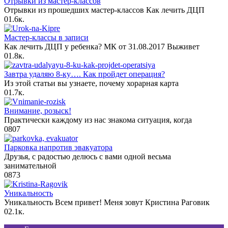
Отрывки из мастер-классов
Отрывки из прошедших мастер-классов Как лечить ДЦП
0
1.6к.
Мастер-классы в записи
Как лечить ДЦП у ребенка? МК от 31.08.2017 Выживет
0
1.8к.
Завтра удаляю 8-ку…. Как пройдет операция?
Из этой статьи вы узнаете, почему хорарная карта
0
1.7к.
Внимание, розыск!
Практически каждому из нас знакома ситуация, когда
0
807
Парковка напротив эвакуатора
Друзья, с радостью делюсь с вами одной весьма
занимательной
0
873
Уникальность
Уникальность Всем привет! Меня зовут Кристина Раговик
0
2.1к.