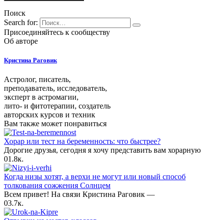
Поиск
Search for:
Присоединяйтесь к сообществу
Об авторе
Кристина Раговик
Астролог, писатель,
преподаватель, исследователь,
эксперт в астромагии,
лито- и фитотерапии, создатель
авторских курсов и техник
Вам также может понравиться
Хорар или тест на беременность: что быстрее?
Дорогие друзья, сегодня я хочу представить вам хорарную
0
1.8к.
Когда низы хотят, а верхи не могут или новый способ
толкования сожжения Солнцем
Всем привет! На связи Кристина Раговик —
0
3.7к.