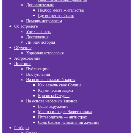
Дополнительно
Подбор места жительства
Где встретить Соляр
Помощь астрологам
Об астрологе
Уникальность
Достижения
Личная история
Обучение
Хорарная астрология
Астросоюзник
Полезное
Публикации
Выступления
На основе натальной карты
Как зажечь своё Солнце
Кармическая задача
Кризисы Сатурна
На основе небесных законов
Ваше окружение
Место силы для Вашего знака
Путеводитель — антистрах
Семь блоков исполнения желания
Разборы