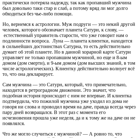
практически потеряла надежду, так как пропавший мужчина
был довольно таки стар и слаб, а потому вряд ли мог долго
обходиться без чье-либо помощи.
Но, вернемся к астрологии. Муж подруги — это некий другой
человек, которого обозначает планета Сатурн, к слову, —
естественный управитель старости, что уже говорит нам о
подлинности вопроса. Луна — планета клиентки, находится
в сильнейших достоинствах Сатурна, то есть действительно
думает об этой планете. Но в данной хорарной карте Сатурн
управляет не только пропавшим мужчиной, но еще и 8-ым
домом (дом смерти), и 9-ым домом (дом высших знаний, в том
числе астрологических). Клиентку действительно волнует всё
то, что она декларирует.
Сам мужчина — это Сатурн, который, что примечательно,
находится в ретроградном движении. Это значит, что
подобная история происходит с ним не впервые. И клиентка
подтвердила, что пожилой мужчина уже уходил из дома не
говоря ни слова и проводил время на даче, правда всегда через
пару дней возвращался. В этот раз с момента его
исчезновения прошла уже неделя, да и к тому же на даче он не
появлялся.
Что же могло случиться с мужчиной? — А ровно то, что