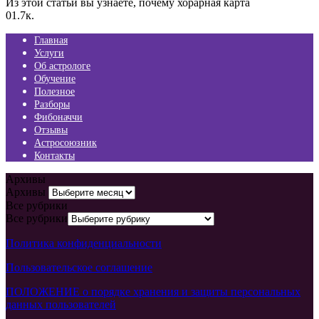
Из этой статьи вы узнаете, почему хорарная карта
0
1.7к.
Главная
Услуги
Об астрологе
Обучение
Полезное
Разборы
Фибоначчи
Отзывы
Астросоюзник
Контакты
Архивы
Архивы
Все рубрики
Все рубрики
Политика конфиденциальности
Пользовательское соглашение
ПОЛОЖЕНИЕ о порядке хранения и защиты персональных
данных пользователей