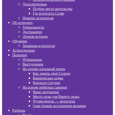
Дополнительно
Подбор места жительства
Где встретить Соляр
Помощь астрологам
Об астрологе
Уникальность
Достижения
Личная история
Обучение
Хорарная астрология
Астросоюзник
Полезное
Публикации
Выступления
На основе натальной карты
Как зажечь своё Солнце
Кармическая задача
Кризисы Сатурна
На основе небесных законов
Ваше окружение
Место силы для Вашего знака
Путеводитель — антистрах
Семь блоков исполнения желания
Разборы