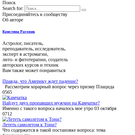
Поиск
Search for:
Присоединяйтесь к сообществу
Об авторе
Кристина Раговик
Астролог, писатель,
преподаватель, исследователь,
эксперт в астромагии,
лито- и фитотерапии, создатель
авторских курсов и техник
Вам также может понравиться
Правда, что Америку ждет падение?
Рассмотрим хорарный вопрос через призму Плацида
0
565
Найдут двух пропавших мужчин на Камчатке?
Именно с такого вопроса началось мое утро 03 октября
0
712
Лететь самолетом к Тони?
Что содержится в такой постановке вопроса: тема