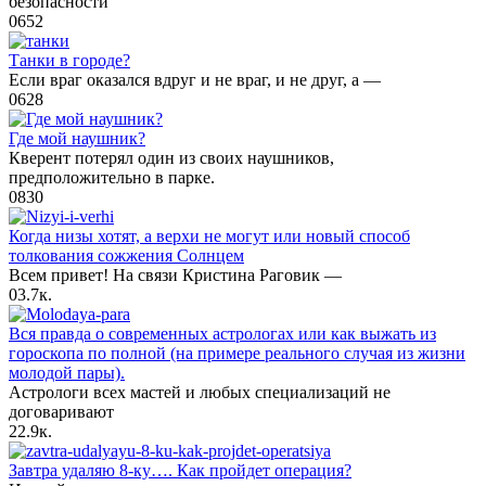
безопасности
0
652
Танки в городе?
Если враг оказался вдруг и не враг, и не друг, а —
0
628
Где мой наушник?
Кверент потерял один из своих наушников,
предположительно в парке.
0
830
Когда низы хотят, а верхи не могут или новый способ
толкования сожжения Солнцем
Всем привет! На связи Кристина Раговик —
0
3.7к.
Вся правда о современных астрологах или как выжать из
гороскопа по полной (на примере реального случая из жизни
молодой пары).
Астрологи всех мастей и любых специализаций не
договаривают
2
2.9к.
Завтра удаляю 8-ку…. Как пройдет операция?