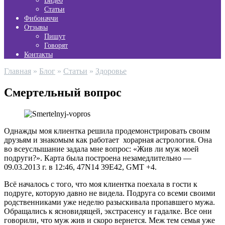
Видео
Статьи
Фибоначчи
Отзывы
Пишут
Говорят
Контакты
Главная
»
Блог
»
Статьи
»
Здоровье
Смертельный вопрос
Однажды моя клиентка решила продемонстрировать своим
друзьям и знакомым как работает хорарная астрология. Она
во всеуслышание задала мне вопрос: «Жив ли муж моей
подруги?». Карта была построена незамедлительно —
09.03.2013 г. в 12:46, 47N14 39E42, GMT +4.
Всё началось с того, что моя клиентка поехала в гости к
подруге, которую давно не видела. Подруга со всеми своими
родственниками уже неделю разыскивала пропавшего мужа.
Обращались к ясновидящей, экстрасенсу и гадалке. Все они
говорили, что муж жив и скоро вернется. Меж тем семья уже