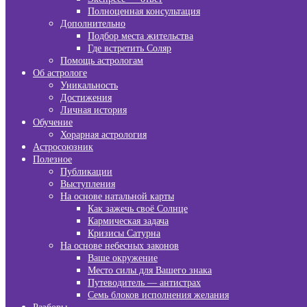
Полноценная консультация
Дополнительно
Подбор места жительства
Где встретить Соляр
Помощь астрологам
Об астрологе
Уникальность
Достижения
Личная история
Обучение
Хорарная астрология
Астросоюзник
Полезное
Публикации
Выступления
На основе натальной карты
Как зажечь своё Солнце
Кармическая задача
Кризисы Сатурна
На основе небесных законов
Ваше окружение
Место силы для Вашего знака
Путеводитель — антистрах
Семь блоков исполнения желания